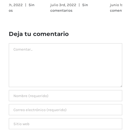
como hacer una smash
h
junio 1st, 2022
|
Sin
comentarios
Burger casera, ¡La
s
c
hamburguesa de moda!
octubre 31st, 2022
|
Sin
comentarios
Deja tu comentario
Comentar