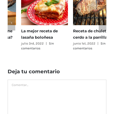
Receta de chuletas de
¿Eres un smash Burger
cerdo a la parrilla
lover? Te contamos
como hacer una smash
junio 1st, 2022
|
Sin
comentarios
Burger casera, ¡La
hamburguesa de moda!
octubre 31st, 2022
|
Sin
comentarios
Deja tu comentario
Comentar