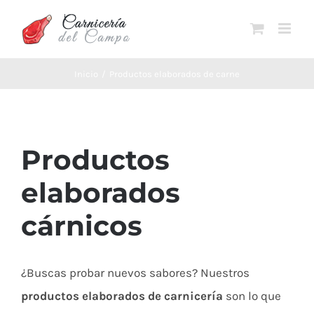
Saltar
al
contenido
Inicio
Productos elaborados de carne
Productos
elaborados
cárnicos
¿Buscas probar nuevos sabores? Nuestros
productos elaborados de carnicería
son lo que