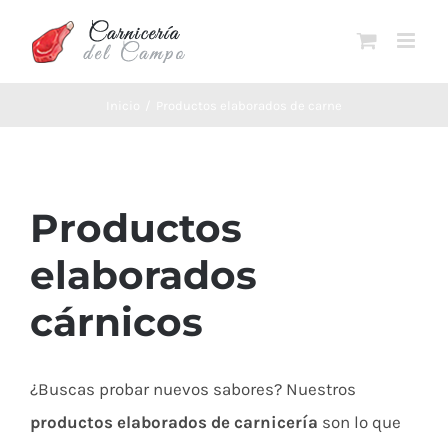
Saltar
al
contenido
Inicio
Productos elaborados de carne
Productos
elaborados
cárnicos
¿Buscas probar nuevos sabores? Nuestros
productos elaborados de carnicería
son lo que