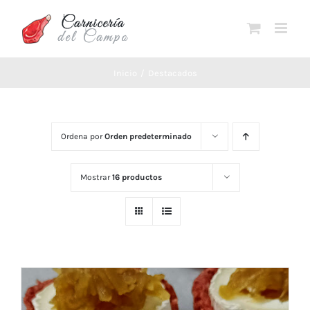
Saltar
al
contenido
Inicio
Destacados
Ordena por
Orden predeterminado
Mostrar
16 productos