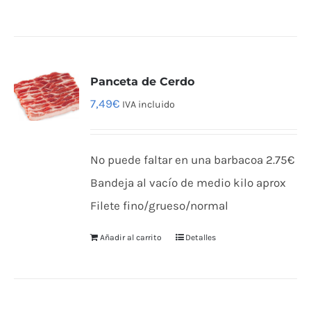
producto
tiene
múltiples
variantes.
Panceta de Cerdo
Las
7,49
€
IVA incluido
opciones
se
No puede faltar en una barbacoa 2.75€
pueden
Bandeja al vacío de medio kilo aprox
elegir
Filete fino/grueso/normal
en
la
Añadir al carrito
Detalles
página
de
producto