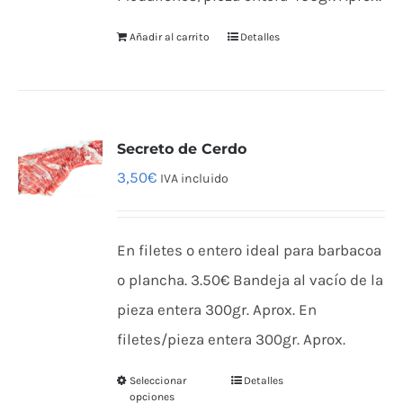
Añadir al carrito
Detalles
Secreto de Cerdo
3,50
€
IVA incluido
En filetes o entero ideal para barbacoa
o plancha. 3.50€ Bandeja al vacío de la
pieza entera 300gr. Aprox. En
filetes/pieza entera 300gr. Aprox.
Seleccionar
Detalles
Este
opciones