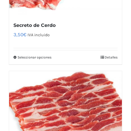
Secreto de Cerdo
3,50
€
IVA incluido
Seleccionar opciones
Detalles
Este
producto
tiene
múltiples
variantes.
Las
opciones
se