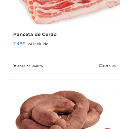
pueden
elegir
en
la
Panceta de Cerdo
página
7,49
€
IVA incluido
de
producto
Añadir al carrito
Detalles